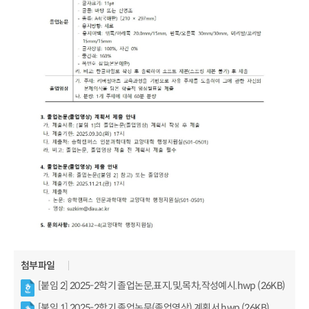
첨부파일
[붙임 2] 2025-2학기 졸업논문,표지,및,목차,작성예시.hwp (26KB)
[붙임 1] 2025-2학기 졸업논문(졸업영상) 계획서.hwp (26KB)