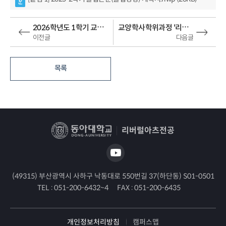
2026학년도 1학기 교양학사학위과정 리버럴아츠전공 개설 교과목 안내
교양학사학위과정 '리버럴아츠전공' 온라인 이벤트 당첨자 안내
이전글
다음글
목록
리버럴아츠전공
(49315) 부산광역시 사하구 낙동대로 550번길 37(하단동) S01-0501
TEL :
051-200-6432~4
FAX :
051-200-6435
개인정보처리방침
캠퍼스맵